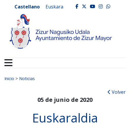
Ayuntamiento de Zizur
Ir al contenido
Castellano
Euskara
facebook
twitter
youtube
instagr
whats
Buscar:
Inicio
>
Noticias
Volver
05 de junio de 2020
Euskaraldia