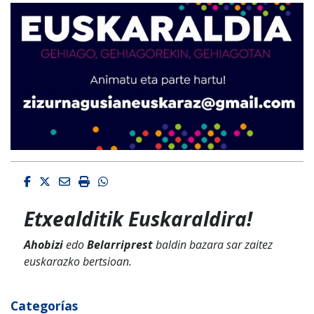
Facebook
Twitter
Email
Imprimir
Whatsapp
Etxealditik Euskaraldira!
Ahobizi
edo
Belarriprest
baldin bazara sar zaitez
euskarazko bertsioan.
Categorías