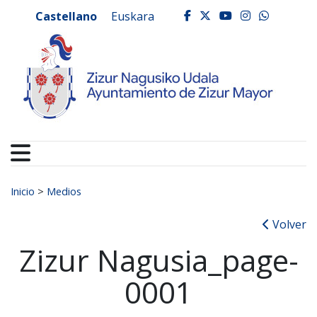
Ayuntamiento de Zizur
Ir al contenido
Castellano
Euskara
facebook
twitter
youtube
instagr
whats
Buscar:
Inicio
>
Medios
Volver
Zizur Nagusia_page-
0001