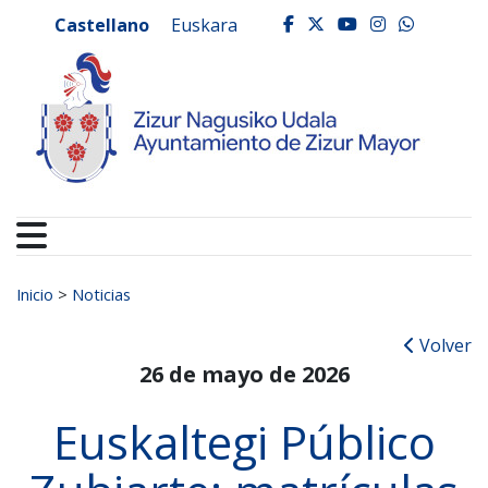
Ayuntamiento de Zizur
Ir al contenido
Castellano
Euskara
facebook
twitter
youtube
instagr
whats
Buscar:
Inicio
>
Noticias
Volver
26 de mayo de 2026
Euskaltegi Público