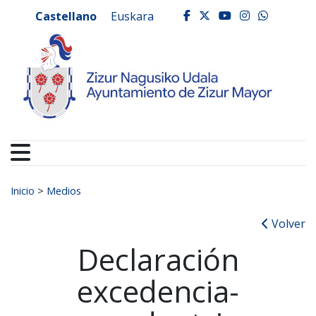
Ayuntamiento de Zizur
Ir al contenido
Castellano
Euskara
facebook
twitter
youtube
instagr
whats
Buscar:
Inicio
>
Medios
Volver
Declaración
excedencia-