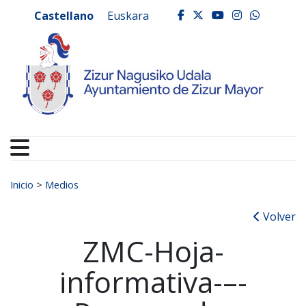
Ayuntamiento de Zizur
Ir al contenido
Castellano
Euskara
facebook
twitter
youtube
instagr
whats
Buscar:
Inicio
>
Medios
Volver
ZMC-Hoja-
informativa-–-