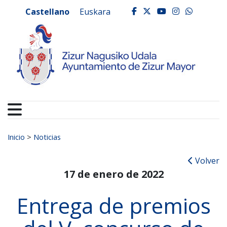
Ayuntamiento de Zizur
Ir al contenido
Castellano
Euskara
facebook
twitter
youtube
instagr
whats
Buscar:
Inicio
>
Noticias
Volver
17 de enero de 2022
Entrega de premios