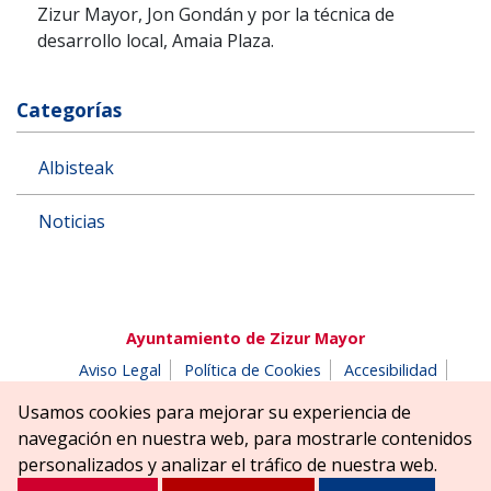
Zizur Mayor, Jon Gondán y por la técnica de
desarrollo local, Amaia Plaza.
Categorías
Albisteak
Noticias
Ayuntamiento de Zizur Mayor
Aviso Legal
Política de Cookies
Accesibilidad
Aviso de privacidad
Buzón de denuncias
Usamos cookies para mejorar su experiencia de
Parque Erreniega parkea, s/n | 31180 Zizur Mayor-Zizur
navegación en nuestra web, para mostrarle contenidos
Nagusia (NAVARRA-NAFARROA)
personalizados y analizar el tráfico de nuestra web.
Tel. 948 181900
ayuntamiento@zizurmayor.es