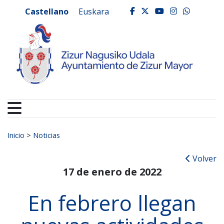
Ayuntamiento de Zizur
Ir al contenido
Castellano
Euskara
facebook
twitter
youtube
instagr
whats
Buscar:
Inicio
>
Noticias
Volver
17 de enero de 2022
En febrero llegan