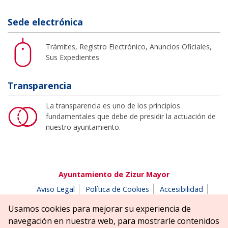
Sede electrónica
Trámites, Registro Electrónico, Anuncios Oficiales,
Sus Expedientes
Transparencia
La transparencia es uno de los principios
fundamentales que debe de presidir la actuación de
nuestro ayuntamiento.
Ayuntamiento de Zizur Mayor
Aviso Legal
Política de Cookies
Accesibilidad
Aviso de privacidad
Buzón de denuncias
Usamos cookies para mejorar su experiencia de
Parque Erreniega parkea, s/n | 31180 Zizur Mayor-Zizur
navegación en nuestra web, para mostrarle contenidos
Nagusia (NAVARRA-NAFARROA)