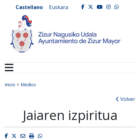
Ayuntamiento de Zizur
Ir al contenido
Castellano
Euskara
facebook
twitter
youtube
instagr
whats
Buscar:
Inicio
>
Medios
Volver
Jaiaren izpiritua
Facebook
Twitter
Email
Imprimir
Whatsapp