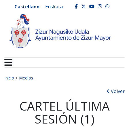
Ayuntamiento de Zizur
Ir al contenido
Castellano
Euskara
facebook
twitter
youtube
instagr
whats
Buscar:
Inicio
>
Medios
Volver
CARTEL ÚLTIMA
SESIÓN (1)