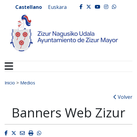
Ayuntamiento de Zizur
Ir al contenido
Castellano
Euskara
facebook
twitter
youtube
instagr
whats
Buscar:
Inicio
>
Medios
Volver
Banners Web Zizur
Facebook
Twitter
Email
Imprimir
Whatsapp