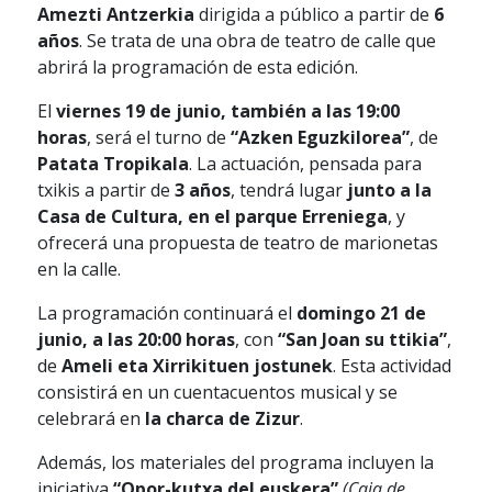
Amezti Antzerkia
dirigida a público a partir de
6
años
. Se trata de una obra de teatro de calle que
abrirá la programación de esta edición.
El
viernes 19 de junio, también a las 19:00
horas
, será el turno de
“Azken Eguzkilorea”
, de
Patata Tropikala
. La actuación, pensada para
txikis a partir de
3 años
, tendrá lugar
junto a la
Casa de Cultura, en el parque Erreniega
, y
ofrecerá una propuesta de teatro de marionetas
en la calle.
La programación continuará el
domingo 21 de
junio, a las 20:00 horas
, con
“San Joan su ttikia”
,
de
Ameli eta Xirrikituen jostunek
. Esta actividad
consistirá en un cuentacuentos musical y se
celebrará en
la charca de Zizur
.
Además, los materiales del programa incluyen la
iniciativa
“Opor-kutxa del euskera”
(Caja de