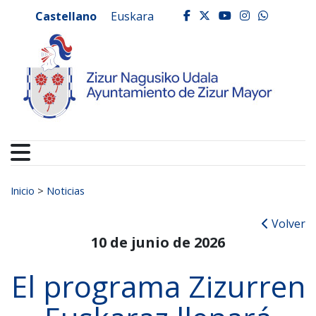
Ayuntamiento de Zizur
Ir al contenido
Castellano
Euskara
facebook
twitter
youtube
instagr
whats
Buscar:
Inicio
>
Noticias
Volver
10 de junio de 2026
El programa Zizurren