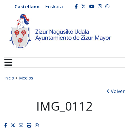
Ayuntamiento de Zizur
Ir al contenido
Castellano
Euskara
facebook
twitter
youtube
instagr
whats
Buscar:
Inicio
>
Medios
Volver
IMG_0112
Facebook
Twitter
Email
Imprimir
Whatsapp