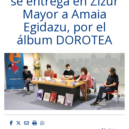
se entrega en Zizur
Mayor a Amaia
Egidazu, por el
álbum DOROTEA
Facebook
Twitter
Email
Imprimir
Whatsapp