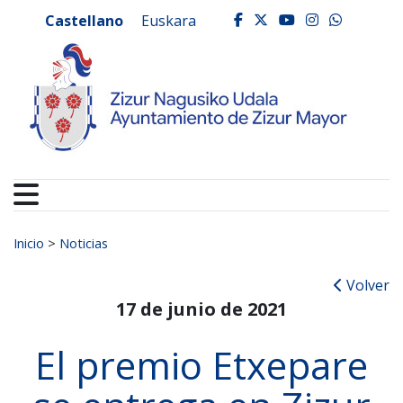
Ayuntamiento de Zizur
Ir al contenido
Castellano
Euskara
facebook
twitter
youtube
instagr
whats
Buscar:
Inicio
>
Noticias
Volver
17 de junio de 2021
El premio Etxepare