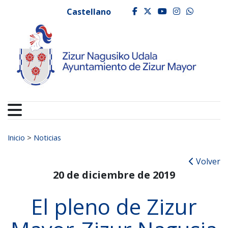
Ayuntamiento de Zizur
Ir al contenido
Castellano
facebook
twitter
youtube
instagr
whats
Buscar:
Inicio
>
Noticias
Volver
20 de diciembre de 2019
El pleno de Zizur