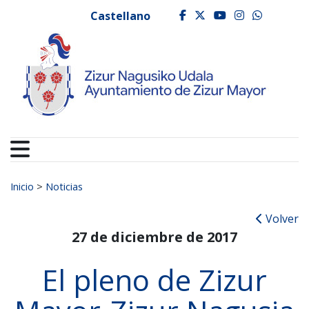
Ayuntamiento de Zizur
Ir al contenido
Castellano
facebook
twitter
youtube
instagr
whats
Buscar:
Inicio
>
Noticias
Volver
27 de diciembre de 2017
El pleno de Zizur