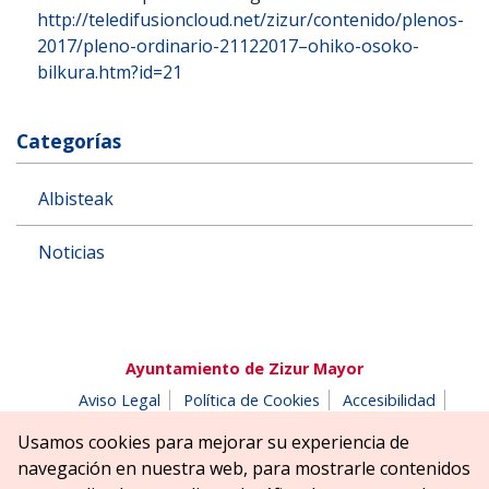
http://teledifusioncloud.net/zizur/contenido/plenos-
2017/pleno-ordinario-21122017–ohiko-osoko-
bilkura.htm?id=21
Categorías
Albisteak
Noticias
Ayuntamiento de Zizur Mayor
Aviso Legal
Política de Cookies
Accesibilidad
Aviso de privacidad
Buzón de denuncias
Usamos cookies para mejorar su experiencia de
Parque Erreniega parkea, s/n | 31180 Zizur Mayor-Zizur
navegación en nuestra web, para mostrarle contenidos
Nagusia (NAVARRA-NAFARROA)