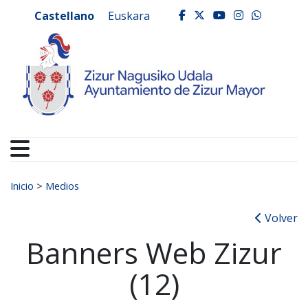
Ayuntamiento de Zizur
Ir al contenido
Castellano
Euskara
facebook
twitter
youtube
instagr
whats
Buscar:
Inicio
>
Medios
Volver
Banners Web Zizur
(12)