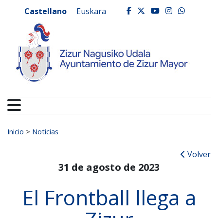
Ayuntamiento de Zizur
Ir al contenido
Castellano
Euskara
facebook
twitter
youtube
instagr
whats
Buscar:
Inicio
>
Noticias
Volver
31 de agosto de 2023
El Frontball llega a