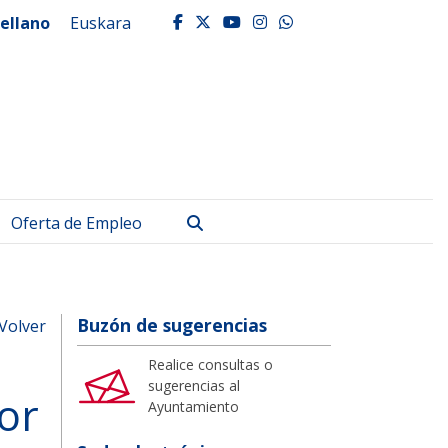
ellano
Euskara
facebook
twitter
youtube
instagram
whatsapp
Buscar
Oferta de Empleo
Buzón de sugerencias
Volver
Realice consultas o
sugerencias al
yor
Ayuntamiento