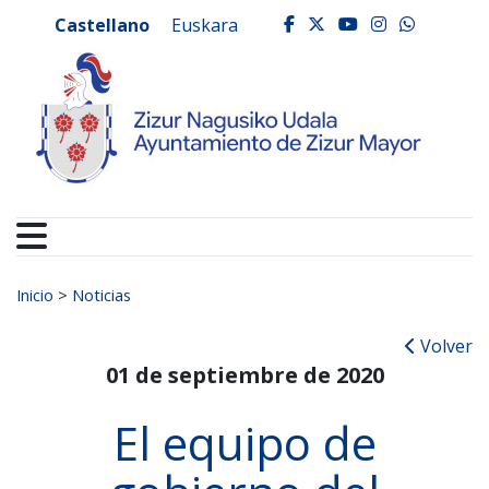
Ayuntamiento de Zizur
Ir al contenido
Castellano
Euskara
facebook
twitter
youtube
instagr
whats
Buscar:
Inicio
>
Noticias
Volver
01 de septiembre de 2020
El equipo de