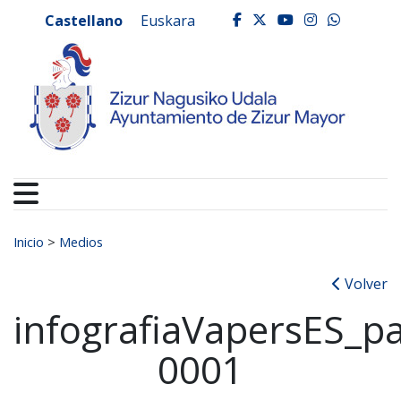
Ayuntamiento de Zizur
Ir al contenido
Castellano
Euskara
facebook
twitter
youtube
instagr
whats
Buscar:
Inicio
>
Medios
Volver
infografiaVapersES_p
0001