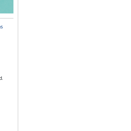
as
d.