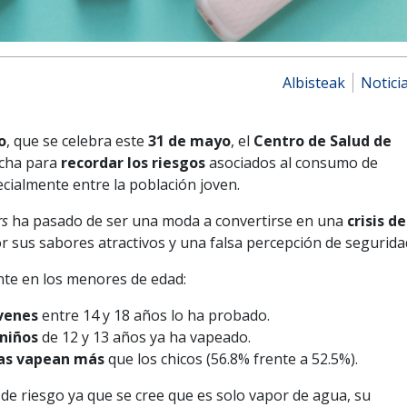
Albisteak
Notici
o
, que se celebra este
31 de mayo
, el
Centro de Salud de
echa para
recordar los riesgos
asociados al consumo de
ecialmente entre la población joven.
rs
ha pasado de ser una moda a convertirse en una
crisis de
 sus sabores atractivos y una falsa percepción de segurida
te en los menores de edad:
óvenes
entre 14 y 18 años lo ha probado.
 niños
de 12 y 13 años ya ha vapeado.
as vapean más
que los chicos (56.8% frente a 52.5%).
de riesgo ya que se cree que es solo vapor de agua, su