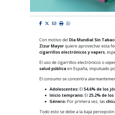
Facebook
Twitter
Email
Imprimir
Whatsapp
Con motivo del
Día Mundial Sin Tabac
Zizur Mayor
quiere aprovechar esta f
cigarrillos electrónicos y vapers
, esp
El uso de cigarrillos electrónicos o
vape
salud pública
en España, impulsado por
El consumo se concentra alarmantemen
Adolescentes:
El
54.6% de los j
Inicio temprano:
El
25.2% de los
Género:
Por primera vez, las
chic
Todo esto se debe a la baja percepción 