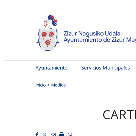
Ayuntamiento de Zizur
Ir al contenido
Ayuntamiento
Servicios Municipales
Buscar:
Inicio
>
Medios
CART
Facebook
Twitter
Email
Imprimir
Whatsapp