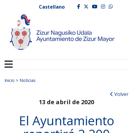
Ayuntamiento de Zizur
Ir al contenido
Castellano
facebook
twitter
youtube
instagr
whats
Buscar:
Inicio
>
Noticias
Volver
13 de abril de 2020
El Ayuntamiento