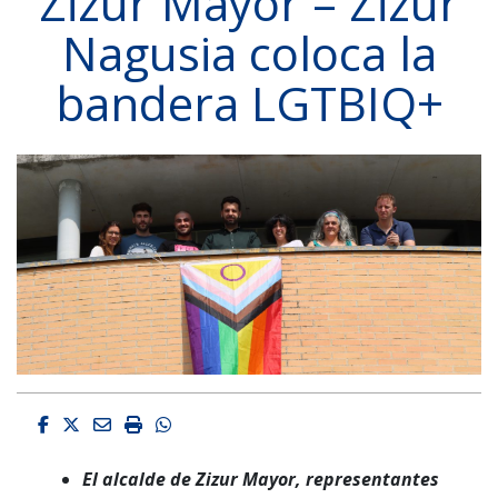
Zizur Mayor – Zizur
Nagusia coloca la
bandera LGTBIQ+
Facebook
Twitter
Email
Imprimir
Whatsapp
El alcalde de Zizur Mayor, representantes