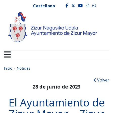
Ayuntamiento de Zizur
Ir al contenido
Castellano
facebook
twitter
youtube
instagr
whats
Buscar:
Inicio
>
Noticias
Volver
28 de junio de 2023
El Ayuntamiento de