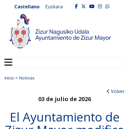
Ayuntamiento de Zizur
Ir al contenido
Castellano
Euskara
facebook
twitter
youtube
instagr
whats
Buscar:
Inicio
>
Noticias
Volver
03 de julio de 2026
El Ayuntamiento de