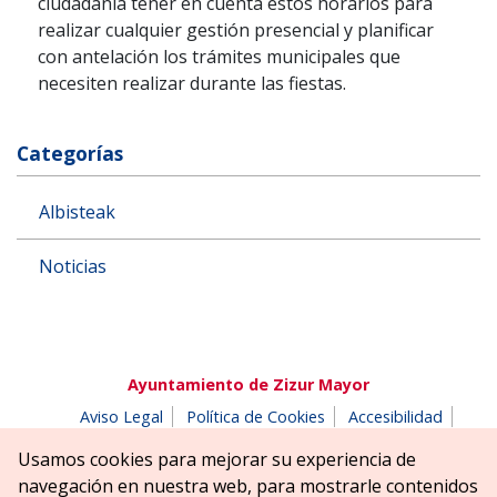
ciudadanía tener en cuenta estos horarios para
realizar cualquier gestión presencial y planificar
con antelación los trámites municipales que
necesiten realizar durante las fiestas.
Categorías
Albisteak
Noticias
Ayuntamiento de Zizur Mayor
Aviso Legal
Política de Cookies
Accesibilidad
Aviso de privacidad
Buzón de denuncias
Usamos cookies para mejorar su experiencia de
Parque Erreniega parkea, s/n | 31180 Zizur Mayor-Zizur
navegación en nuestra web, para mostrarle contenidos
Nagusia (NAVARRA-NAFARROA)