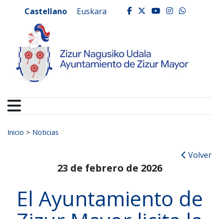
Ayuntamiento de Zizur
Ir al contenido
Castellano
Euskara
facebook
twitter
youtube
instagr
whats
Buscar:
Inicio
>
Noticias
Volver
23 de febrero de 2026
El Ayuntamiento de