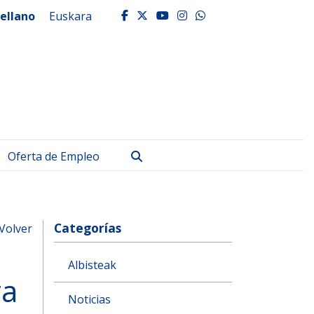
ellano
Euskara
facebook
twitter
youtube
instagram
whatsapp
Buscar
Oferta de Empleo
Categorías
Volver
Albisteak
ra
Noticias