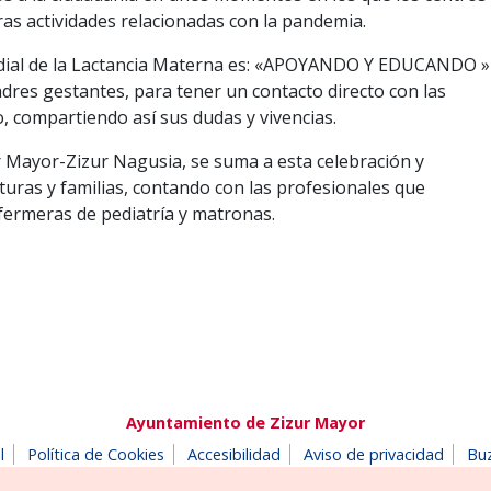
s actividades relacionadas con la pandemia.
dial de la Lactancia Materna es: «APOYANDO Y EDUCANDO »
dres gestantes, para tener un contacto directo con las
 compartiendo así sus dudas y vivencias.
r Mayor-Zizur Nagusia, se suma a esta celebración y
turas y familias, contando con las profesionales que
fermeras de pediatría y matronas.
Ayuntamiento de Zizur Mayor
l
Política de Cookies
Accesibilidad
Aviso de privacidad
Bu
180 Zizur Mayor-Zizur Nagusia (NAVARRA-NAFARROA)
Tel. 948 18