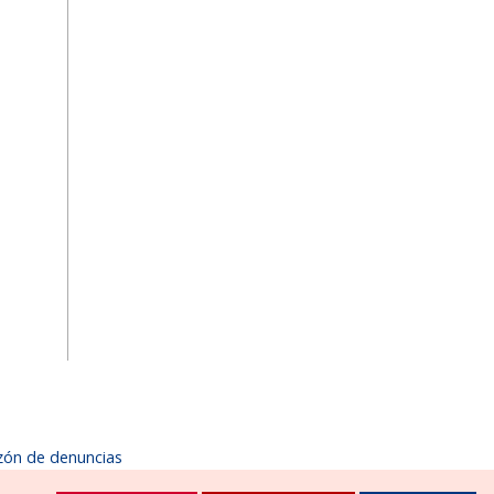
zón de denuncias
1900
ayuntamiento@zizurmayor.es