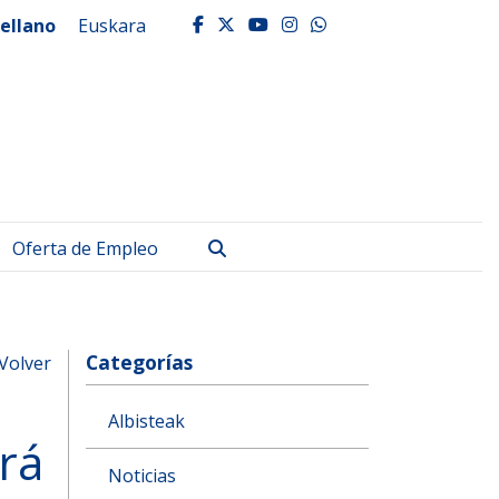
ellano
Euskara
facebook
twitter
youtube
instagram
whatsapp
Buscar
Oferta de Empleo
Categorías
Volver
Albisteak
rá
Noticias