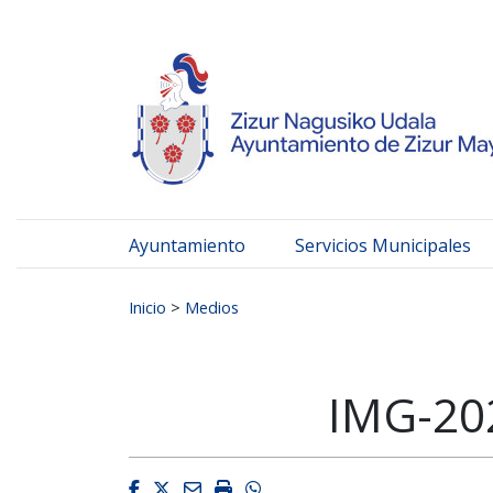
Ayuntamiento de Zizur
Ir al contenido
Ayuntamiento
Servicios Municipales
Buscar:
Inicio
>
Medios
IMG-20
Facebook
Twitter
Email
Imprimir
Whatsapp