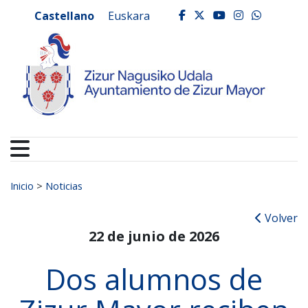
Ayuntamiento de Zizur
Ir al contenido
Castellano
Euskara
facebook
twitter
youtube
instagr
whats
Buscar:
Inicio
>
Noticias
Volver
22 de junio de 2026
Dos alumnos de