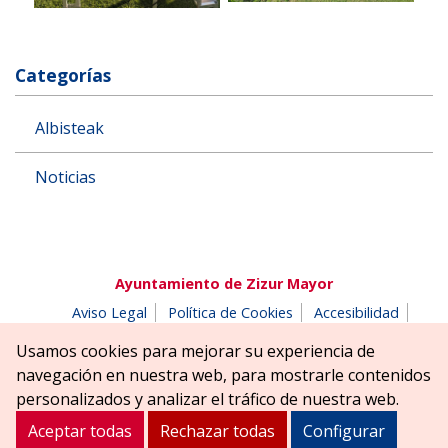
Categorías
Albisteak
Noticias
Ayuntamiento de Zizur Mayor
Aviso Legal
Política de Cookies
Accesibilidad
Aviso de privacidad
Buzón de denuncias
Usamos cookies para mejorar su experiencia de
Parque Erreniega parkea, s/n | 31180 Zizur Mayor-Zizur
navegación en nuestra web, para mostrarle contenidos
Nagusia (NAVARRA-NAFARROA)
personalizados y analizar el tráfico de nuestra web.
Tel. 948 181900
ayuntamiento@zizurmayor.es
Aceptar todas
Rechazar todas
Configurar