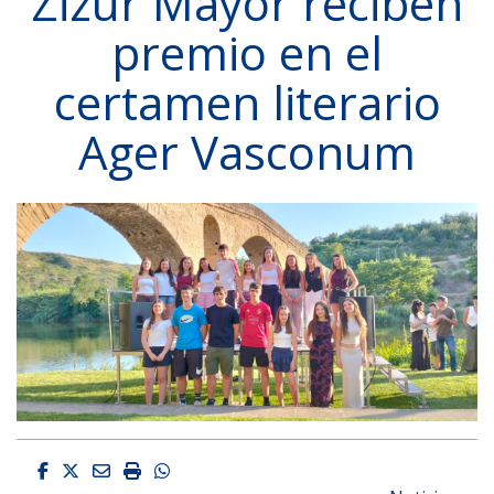
Zizur Mayor reciben
premio en el
certamen literario
Ager Vasconum
Facebook
Twitter
Email
Imprimir
Whatsapp