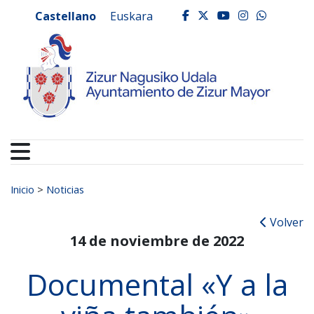
Ayuntamiento de Zizur
Ir al contenido
Castellano
Euskara
facebook
twitter
youtube
instagr
whats
Buscar:
Inicio
>
Noticias
Volver
14 de noviembre de 2022
Documental «Y a la