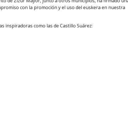
nto de Zizur Mayor, junto a otros municipios, ha firmado un
ompromiso con la promoción y el uso del euskera en nuestra
as inspiradoras como las de Castillo Suárez: