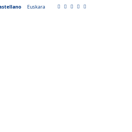
astellano
Euskara
facebook
twitter
youtube
instagram
whatsapp