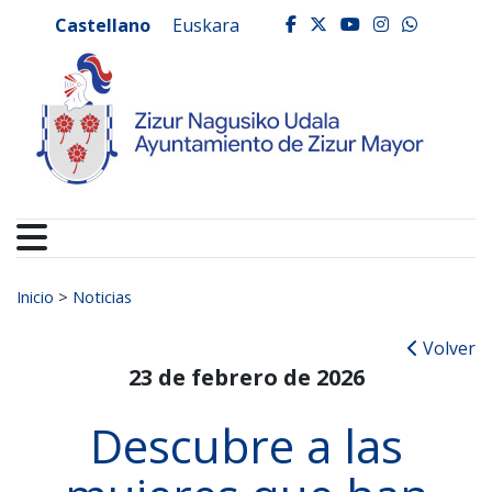
Ayuntamiento de Zizur
Ir al contenido
Castellano
Euskara
facebook
twitter
youtube
instagr
whats
Buscar:
Inicio
>
Noticias
Volver
23 de febrero de 2026
Descubre a las