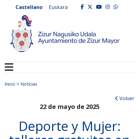
Ayuntamiento de Zizur
Ir al contenido
Castellano
Euskara
facebook
twitter
youtube
instagr
whats
Buscar:
Inicio
>
Noticias
Volver
22 de mayo de 2025
Deporte y Mujer: