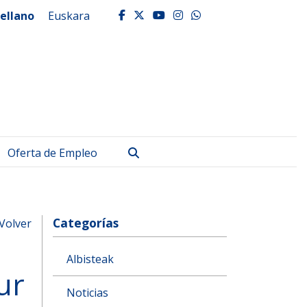
ellano
Euskara
facebook
twitter
youtube
instagram
whatsapp
Buscar
Oferta de Empleo
Categorías
Volver
Albisteak
ur
Noticias