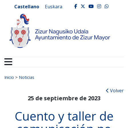
Ayuntamiento de Zizur
Ir al contenido
Castellano
Euskara
facebook
twitter
youtube
instagr
whats
Buscar:
Inicio
>
Noticias
Volver
25 de septiembre de 2023
Cuento y taller de