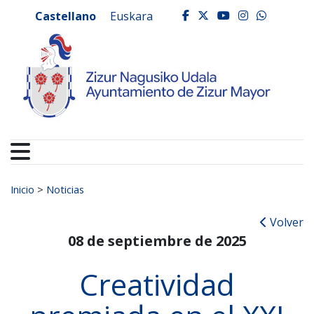
Ayuntamiento de Zizur
Ir al contenido
Castellano
Euskara
facebook
twitter
youtube
instagr
whats
Buscar:
Inicio
>
Noticias
Volver
08 de septiembre de 2025
Creatividad