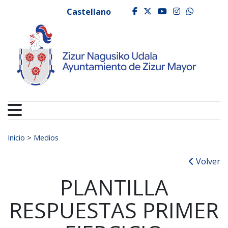
Ayuntamiento de Zizur
Ir al contenido
Castellano
facebook
twitter
youtube
instagr
whats
Buscar:
Inicio
>
Medios
Volver
PLANTILLA
RESPUESTAS PRIMER