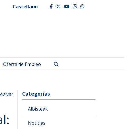
Castellano
facebook
twitter
youtube
instagram
whatsapp
Buscar
Oferta de Empleo
Categorías
Volver
Albisteak
l:
Noticias