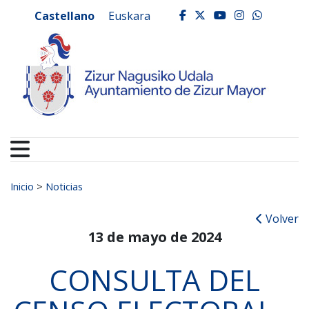
Ayuntamiento de Zizur
Ir al contenido
Castellano
Euskara
facebook
twitter
youtube
instagr
whats
Buscar:
Inicio
>
Noticias
Volver
13 de mayo de 2024
CONSULTA DEL