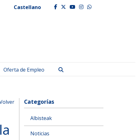
Castellano
facebook
twitter
youtube
instagram
whatsapp
Buscar
Oferta de Empleo
Categorías
Volver
Albisteak
la
Noticias