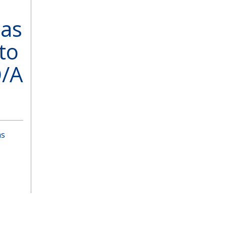
las
to
O/A
as