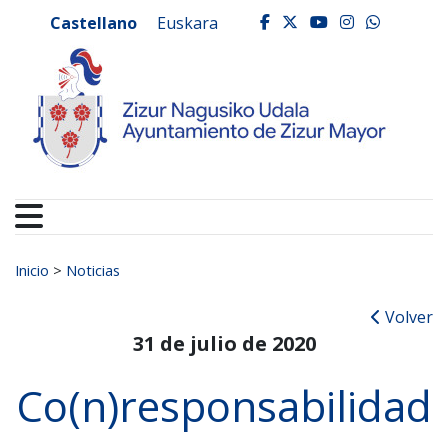
Ayuntamiento de Zizur
Ir al contenido
Castellano
Euskara
facebook
twitter
youtube
instagr
whats
Buscar:
Inicio
>
Noticias
Volver
31 de julio de 2020
Co(n)responsabilidad