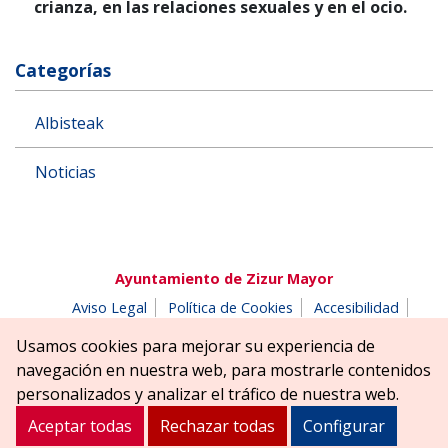
crianza, en las relaciones sexuales y en el ocio.
Categorías
Albisteak
Noticias
Ayuntamiento de Zizur Mayor
Aviso Legal
Política de Cookies
Accesibilidad
Aviso de privacidad
Buzón de denuncias
Usamos cookies para mejorar su experiencia de
Parque Erreniega parkea, s/n | 31180 Zizur Mayor-Zizur
navegación en nuestra web, para mostrarle contenidos
Nagusia (NAVARRA-NAFARROA)
personalizados y analizar el tráfico de nuestra web.
Tel. 948 181900
ayuntamiento@zizurmayor.es
Aceptar todas
Rechazar todas
Configurar