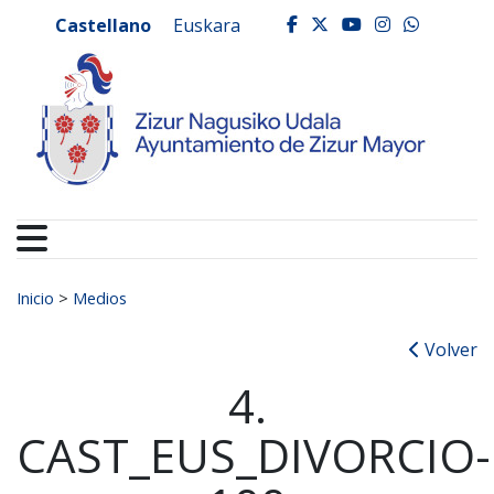
Ayuntamiento de Zizur
Ir al contenido
Castellano
Euskara
facebook
twitter
youtube
instagr
whats
Buscar:
Inicio
>
Medios
Volver
4.
CAST_EUS_DIVORCIO-