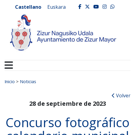
Ayuntamiento de Zizur
Ir al contenido
Castellano
Euskara
facebook
twitter
youtube
instagr
whats
Buscar:
Inicio
>
Noticias
Volver
28 de septiembre de 2023
Concurso fotográfico