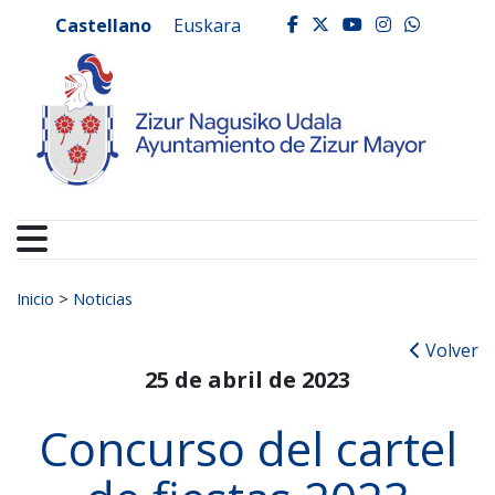
Ayuntamiento de Zizur
Ir al contenido
Castellano
Euskara
facebook
twitter
youtube
instagr
whats
Buscar:
Inicio
>
Noticias
Volver
25 de abril de 2023
Concurso del cartel