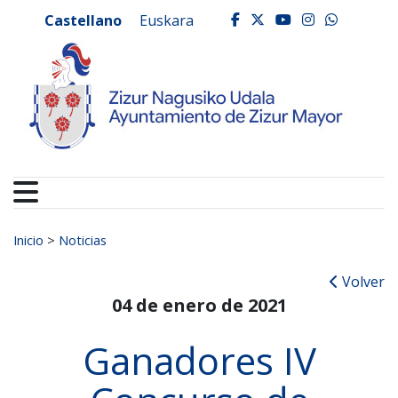
Ayuntamiento de Zizur
Ir al contenido
Castellano
Euskara
facebook
twitter
youtube
instagr
whats
Buscar:
Inicio
>
Noticias
Volver
04 de enero de 2021
Ganadores IV