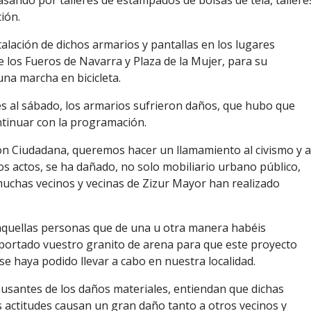
pasando por talleres de estampados de bolsas de tela, tallere
ión.
stalación de dichos armarios y pantallas en los lugares
 los Fueros de Navarra y Plaza de la Mujer, para su
na marcha en bicicleta.
s al sábado, los armarios sufrieron daños, que hubo que
ntinuar con la programación.
ión Ciudadana, queremos hacer un llamamiento al civismo y a
os actos, se ha dañado, no solo mobiliario urbano público,
uchas vecinos y vecinas de Zizur Mayor han realizado
quellas personas que de una u otra manera habéis
aportado vuestro granito de arena para que este proyecto
se haya podido llevar a cabo en nuestra localidad.
usantes de los daños materiales, entiendan que dichas
s actitudes causan un gran daño tanto a otros vecinos y