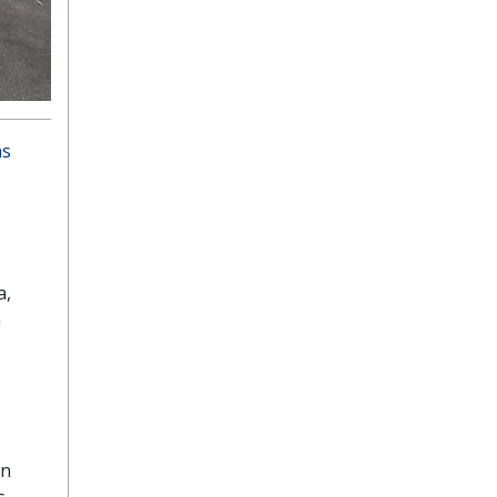
as
a,
a
on