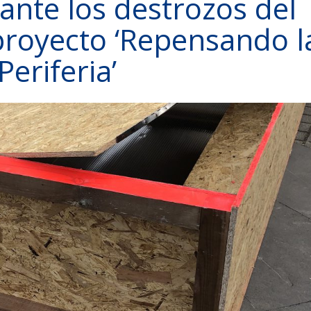
 ante los destrozos del
 proyecto ‘Repensando l
Periferia’