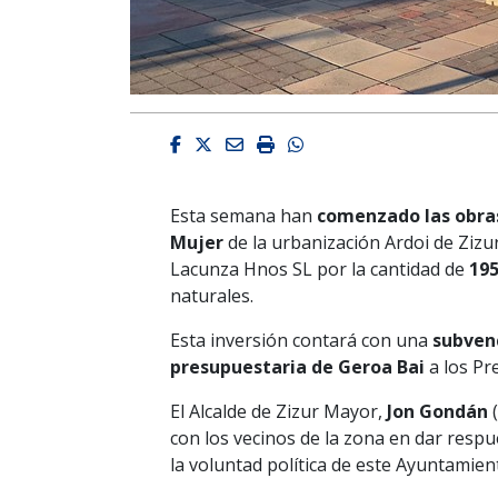
Facebook
Twitter
Email
Imprimir
Whatsapp
Esta semana han
comenzado las obras 
Mujer
de la urbanización Ardoi de Zizur
Lacunza Hnos SL por la cantidad de
195
naturales.
Esta inversión contará con una
subvenc
presupuestaria de Geroa Bai
a los Pr
El Alcalde de Zizur Mayor,
Jon Gondán
con los vecinos de la zona en dar respu
la voluntad política de este Ayuntamien