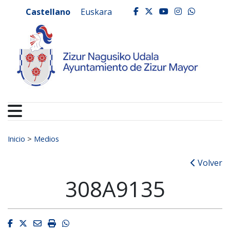
Ayuntamiento de Zizur
Ir al contenido
Castellano
Euskara
facebook
twitter
youtube
instagr
whats
Buscar:
Inicio
>
Medios
Volver
308A9135
Facebook
Twitter
Email
Imprimir
Whatsapp