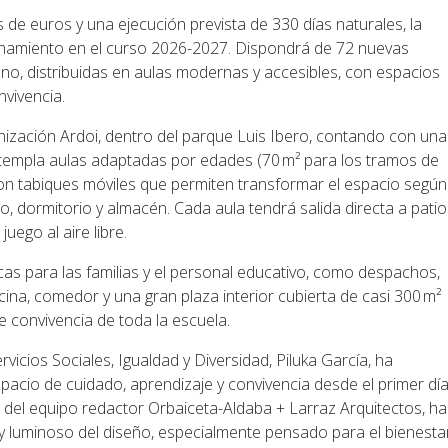
de euros y una ejecución prevista de 330 días naturales, la
ionamiento en el curso 2026-2027. Dispondrá de 72 nuevas
no, distribuidas en aulas modernas y accesibles, con espacios
nvivencia.
nización Ardoi, dentro del parque Luis Ibero, contando con una
ontempla aulas adaptadas por edades (70 m² para los tramos de
con tabiques móviles que permiten transformar el espacio según
, dormitorio y almacén. Cada aula tendrá salida directa a patio
uego al aire libre.
icas para las familias y el personal educativo, como despachos,
cina, comedor y una gran plaza interior cubierta de casi 300 m²
 convivencia de toda la escuela.
rvicios Sociales, Igualdad y Diversidad, Piluka García, ha
pacio de cuidado, aprendizaje y convivencia desde el primer día
a, del equipo redactor Orbaiceta-Aldaba + Larraz Arquitectos, ha
e y luminoso del diseño, especialmente pensado para el bienesta