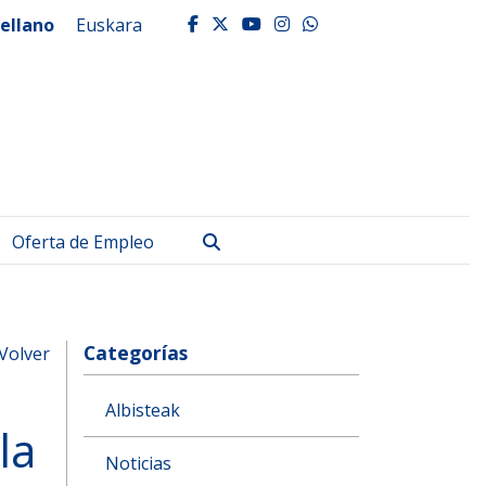
ellano
Euskara
facebook
twitter
youtube
instagram
whatsapp
Buscar
Oferta de Empleo
Categorías
Volver
Albisteak
la
Noticias