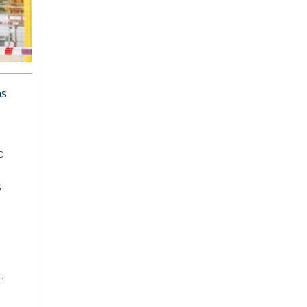
as
o
s
n