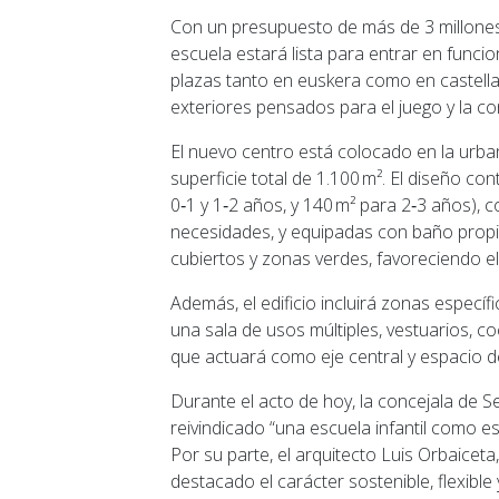
Con un presupuesto de más de 3 millones 
escuela estará lista para entrar en func
plazas tanto en euskera como en castella
exteriores pensados para el juego y la co
El nuevo centro está colocado en la urba
superficie total de 1.100 m². El diseño c
0‑1 y 1‑2 años, y 140 m² para 2‑3 años), 
necesidades, y equipadas con baño propio
cubiertos y zonas verdes, favoreciendo el j
Además, el edificio incluirá zonas específ
una sala de usos múltiples, vestuarios, co
que actuará como eje central y espacio de
Durante el acto de hoy, la concejala de Se
reivindicado “una escuela infantil como es
Por su parte, el arquitecto Luis Orbaicet
destacado el carácter sostenible, flexibl